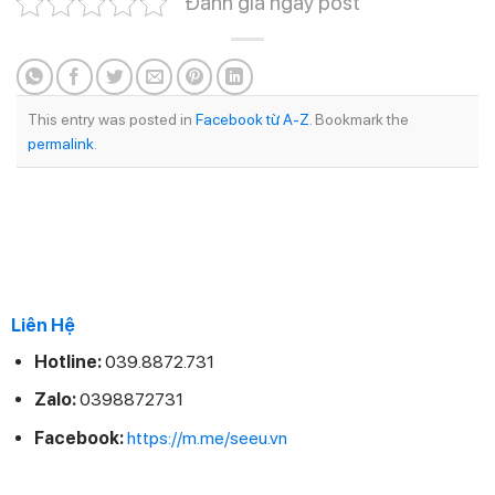
Đánh giá ngay post
This entry was posted in
Facebook từ A-Z
. Bookmark the
permalink
.
Liên Hệ
Hotline:
039.8872.731
Zalo:
0398872731
Facebook:
https://m.me/seeu.vn