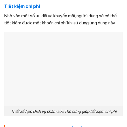
Tiết kiệm chi phí
Nhờ vào một số ưu đãi và khuyến mãi, người dùng sẽ có thể
tiết kiệm được một khoản chi phí khi sử dụng ứng dụng này.
Thiết kế App Dịch vụ chăm sóc Thú cưng giúp tiết kiệm chi phí