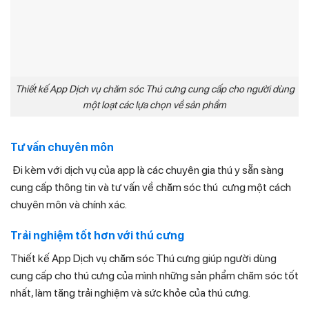
Thiết kế App Dịch vụ chăm sóc Thú cưng cung cấp cho người dùng
một loạt các lựa chọn về sản phẩm
Tư vấn chuyên môn
Đi kèm với dịch vụ của app là các chuyên gia thú y sẵn sàng
cung cấp thông tin và tư vấn về chăm sóc thú cưng một cách
chuyên môn và chính xác.
Trải nghiệm tốt hơn với thú cưng
Thiết kế App Dịch vụ chăm sóc Thú cưng giúp người dùng
cung cấp cho thú cưng của mình những sản phẩm chăm sóc tốt
nhất, làm tăng trải nghiệm và sức khỏe của thú cưng.