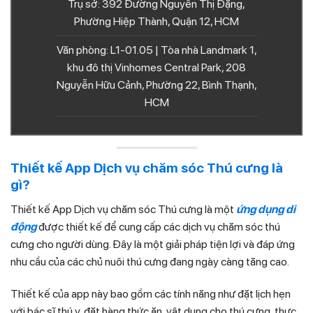
Trụ sở: 392 Đường Nguyễn Thị Đặng,
Phường Hiệp Thành, Quận 12, HCM
Văn phòng: L1-01.05 | Tòa nhà Landmark 1,
khu đô thị Vinhomes Central Park, 208
Nguyễn Hữu Cảnh, Phường 22, Bình Thạnh,
HCM
Thiết kế App Dịch vụ chăm sóc Thú cưng là
gì?
Thiết kế App Dịch vụ chăm sóc Thú cưng là một
ứng dụng di
động
được thiết kế để cung cấp các dịch vụ chăm sóc thú
cưng cho người dùng. Đây là một giải pháp tiện lợi và đáp ứng
nhu cầu của các chủ nuôi thú cưng đang ngày càng tăng cao.
Thiết kế của app này bao gồm các tính năng như đặt lịch hẹn
với bác sĩ thú y, đặt hàng thức ăn, vật dụng cho thú cưng, thực