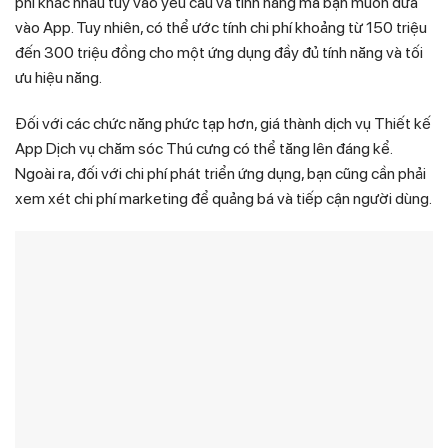
phí khác nhau tùy vào yêu cầu và tính năng mà bạn muốn đưa
vào App. Tuy nhiên, có thể ước tính chi phí khoảng từ 150 triệu
đến 300 triệu đồng cho một ứng dụng đầy đủ tính năng và tối
ưu hiệu năng.
Đối với các chức năng phức tạp hơn, giá thành dịch vụ Thiết kế
App Dịch vụ chăm sóc Thú cưng có thể tăng lên đáng kể.
Ngoài ra, đối với chi phí phát triển ứng dụng, bạn cũng cần phải
xem xét chi phí marketing để quảng bá và tiếp cận người dùng.