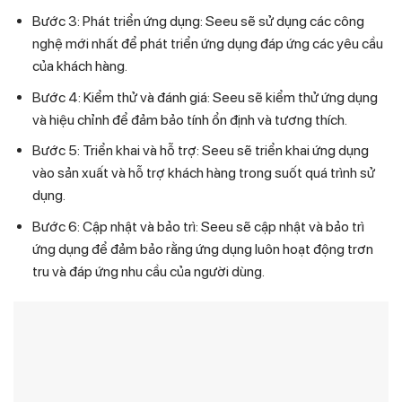
Bước 3: Phát triển ứng dụng: Seeu sẽ sử dụng các công
nghệ mới nhất để phát triển ứng dụng đáp ứng các yêu cầu
của khách hàng.
Bước 4: Kiểm thử và đánh giá: Seeu sẽ kiểm thử ứng dụng
và hiệu chỉnh để đảm bảo tính ổn định và tương thích.
Bước 5: Triển khai và hỗ trợ: Seeu sẽ triển khai ứng dụng
vào sản xuất và hỗ trợ khách hàng trong suốt quá trình sử
dụng.
Bước 6: Cập nhật và bảo trì: Seeu sẽ cập nhật và bảo trì
ứng dụng để đảm bảo rằng ứng dụng luôn hoạt động trơn
tru và đáp ứng nhu cầu của người dùng.