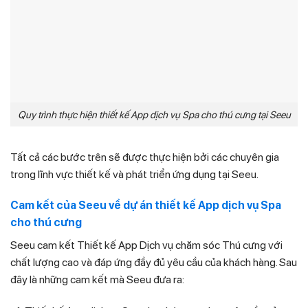
Quy trình thực hiện thiết kế App dịch vụ Spa cho thú cưng tại Seeu
Tất cả các bước trên sẽ được thực hiện bởi các chuyên gia
trong lĩnh vực thiết kế và phát triển ứng dụng tại Seeu.
Cam kết của Seeu về dự án thiết kế App dịch vụ Spa
cho thú cưng
Seeu cam kết Thiết kế App Dịch vụ chăm sóc Thú cưng với
chất lượng cao và đáp ứng đầy đủ yêu cầu của khách hàng. Sau
đây là những cam kết mà Seeu đưa ra: