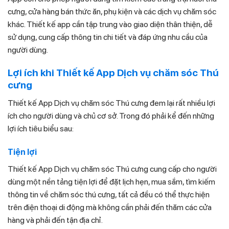
cưng, cửa hàng bán thức ăn, phụ kiện và các dịch vụ chăm sóc
khác. Thiết kế app cần tập trung vào giao diện thân thiện, dễ
sử dụng, cung cấp thông tin chi tiết và đáp ứng nhu cầu của
người dùng.
Lợi ích khi Thiết kế App Dịch vụ chăm sóc Thú
cưng
Thiết kế App Dịch vụ chăm sóc Thú cưng đem lại rất nhiều lợi
ích cho người dùng và chủ cơ sở. Trong đó phải kể đến những
lợi ích tiêu biểu sau:
Tiện lợi
Thiết kế App Dịch vụ chăm sóc Thú cưng cung cấp cho người
dùng một nền tảng tiện lợi để đặt lịch hẹn, mua sắm, tìm kiếm
thông tin về chăm sóc thú cưng, tất cả đều có thể thực hiện
trên điện thoại di động mà không cần phải đến thăm các cửa
hàng và phải đến tận địa chỉ.