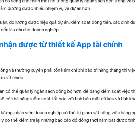
ần có riêng cho mình một hệ thống quản lý ngân sách bên trong và bê
 đảm đương được nhiều nhiệm vụ và dự án hơn.
huận, đo lường được hiệu quả dự án, kiểm soát dòng tiền, xác định 
triển lâu dài cho doanh nghiệp.
nhận được từ thiết kế App tài chính
ống và thường xuyên phải tốn kém chi phí bảo trì hàng tháng thì việc 
ơn rất nhiều.
bạn có thể quản lý ngân sách đồng bộ hơn, dễ dàng kiểm soát việc t
 sẽ có khả năng kiểm soát tốt hơn với tính bảo mật dữ liệu và tính kh
t lượng, nhân viên doanh nghiệp có thể tự giám sát công việc hàng n
lý có thể kiểm tra lại những báo cáo đó đồng thời nắm bắt được tình