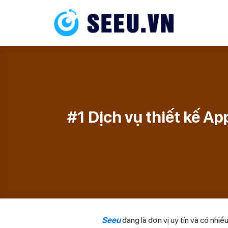
Skip
to
content
#1 Dịch vụ thiết kế Ap
Seeu
đang là đơn vị uy tín và có nhi