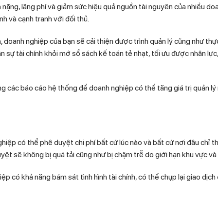
 nặng, lãng phí và giảm sức hiệu quả nguồn tài nguyên của nhiều do
nh và cạnh tranh với đối thủ.
h, doanh nghiệp của bạn sẽ cải thiện được trình quản lý cũng như th
 sự tài chính khỏi mớ sổ sách kế toán tẻ nhạt, tối ưu được nhân lực
ng các báo cáo hệ thống để doanh nghiệp có thể tăng giá trị quản l
ghiệp có thể phê duyệt chi phí bất cứ lúc nào và bất cứ nơi đâu chỉ 
ệt sẽ không bị quá tải cũng như bị chậm trễ do giới hạn khu vực và 
ệp có khả năng bám sát tình hình tài chính, có thể chụp lại giao dịch