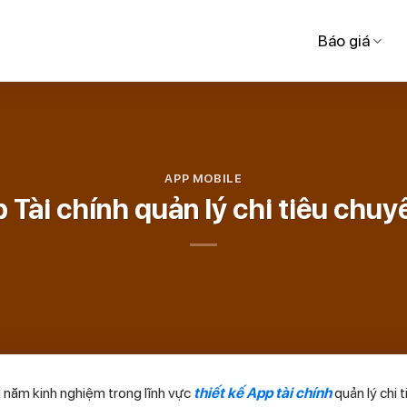
Báo giá
APP MOBILE
p Tài chính quản lý chi tiêu chu
ều năm kinh nghiệm trong lĩnh vực
thiết kế App tài chính
quản lý chi t