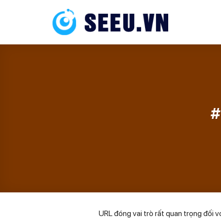
Skip
to
content
#
URL đóng vai trò rất quan trọng đối v