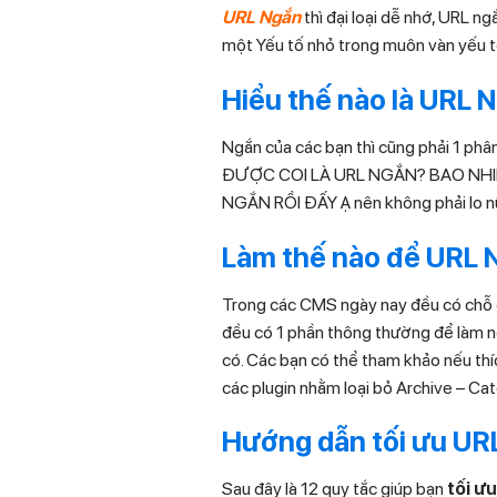
URL Ngắn
thì đại loại dễ nhớ, URL ng
một Yếu tố nhỏ trong muôn vàn yếu t
Hiểu thế nào là URL N
Ngắn của các bạn thì cũng phải 1 ph
ĐƯỢC COI LÀ URL NGẮN? BAO NHIỀU LÀ
NGẮN RỒI ĐẤY Ạ nên không phải lo n
Làm thế nào để URL
Trong các CMS ngày nay đều có chỗ đ
đều có 1 phần thông thường để làm n
có. Các bạn có thể tham khảo nếu t
các plugin nhằm loại bỏ Archive – C
Hướng dẫn tối ưu UR
Sau đây là 12 quy tắc giúp bạn
tối ư