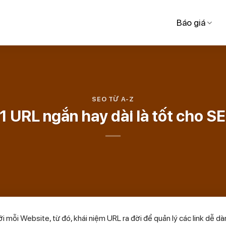
Báo giá
SEO TỪ A-Z
1 URL ngắn hay dài là tốt cho S
ới mỗi Website, từ đó, khái niệm URL ra đời để quản lý các link dễ dà