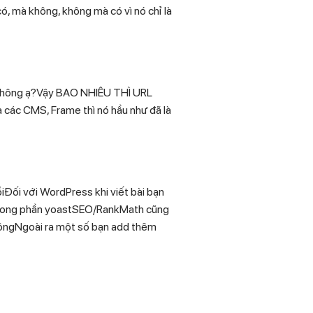
có, mà không, không mà có vì nó chỉ là
ng không ạ?Vậy BAO NHIÊU THÌ URL
các CMS, Frame thì nó hầu như đã là
Đối với WordPress khi viết bài bạn
à trong phần yoastSEO/RankMath cũng
côngNgoài ra một số bạn add thêm