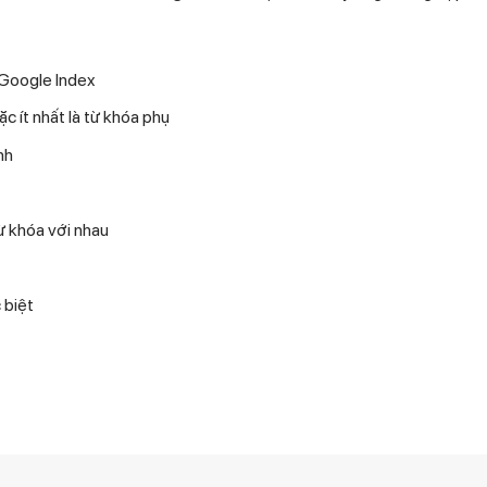
 Google Index
c ít nhất là từ khóa phụ
nh
ừ khóa với nhau
 biệt