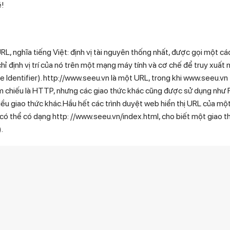
é!
L, nghĩa tiếng Việt: định vị tài nguyên thống nhất, được gọi một cá
 định vị trí của nó trên một mạng máy tính và cơ chế để truy xuất n
Identifier). http://www.seeu.vn là một URL, trong khi www.seeu.vn t
 chiếu là HTTP, nhưng các giao thức khác cũng được sử dụng như FT
iều giao thức khác.Hầu hết các trình duyệt web hiển thị URL của mộ
có thể có dạng http: //www.seeu.vn/index.html, cho biết một giao 
.