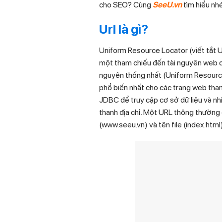
cho SEO? Cùng
SeeU.vn
tìm hiểu nh
Url là gì?
Uniform Resource Locator (viết tắt UR
một tham chiếu đến tài nguyên web chỉ
nguyên thống nhất (Uniform Resource 
phổ biến nhất cho các trang web tham
JDBC để truy cập cơ sở dữ liệu và nh
thanh địa chỉ. Một URL thông thường 
(www.seeu.vn) và tên file (index.html)