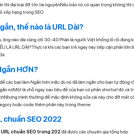
ắn thì đại loại đỡ tốn tài nguyênNếu bảo nó có quan trọng không thì 
ố xếp hạng trong SEO.
gắn, thế nào là URL Dài?
ân, ông nào dài cũng chỉ 30-40 Phân là người Việt khổng lồ rồi đú
 URL DÀI?Thực ra khi các bạn trẻ ngày này tiếp cận phần lớn là 
ữa.
 Ngắn HƠN?
ể các bạn làm Ngắn hơn mặc dù nó đã làm ngắn cho bạn tự động rồi
gắn nóMột là chỗ ngay sau tiêu đề của bạn có phần shorturl đó v
híchNhưng mình thường để mặc định không sửa cái này cho đỡ mất 
ategory hoặc code thêm phần này trong theme.
L chuẩn SEO 2022
u URL chuẩn SEO trong 202
đã được các chuyên gia tổng hợp: